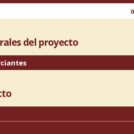
0
ales del proyecto
ciantes
No hay documentos disponibles
cto
1