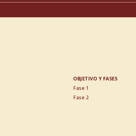
0
0
0
utobús
0
OBJETIVO Y FASES
Fase 1
Fase 2