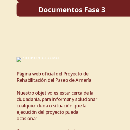
Documentos Fase 3
Cronograma Obras
Cronograma Obras
Cronograma Obras
Reordenación líneas de a
Página web oficial del Proyecto de
Rehabilitación del Paseo de Almería.
Nuestro objetivo es estar cerca de la
ciudadanía, para informar y solucionar
cualquier duda o situación que la
ejecución del proyecto pueda
ocasionar